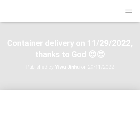
TOGGL
Container delivery on 11/29/2022,
thanks to God 😍😍
Published by
Yiwu Jinhu
on
29/11/2022