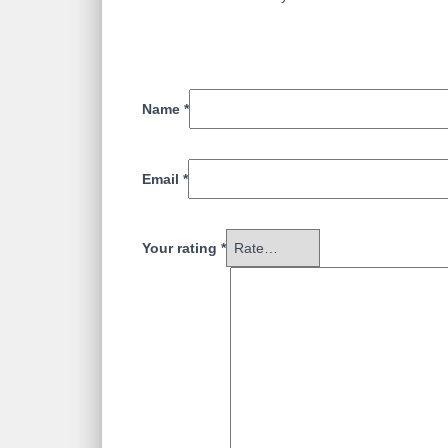
Name
*
Email
*
Your rating
*