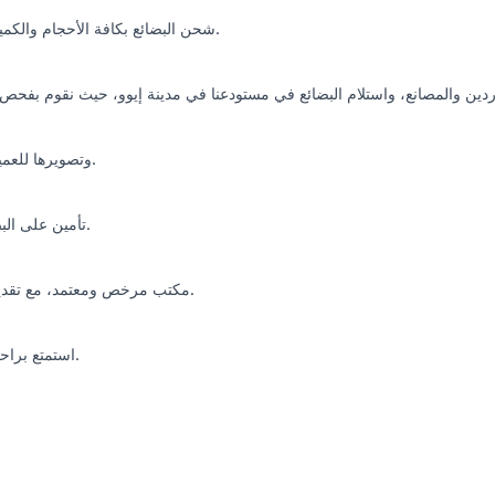
شحن البضائع بكافة الأحجام والكميات (بدون حد أدنى للكمية).
دين والمصانع، واستلام البضائع في مستودعنا في مدينة إيوو، حيث نقوم بفحص 
وتصويرها للعميل قبل تثبيت طلب الشحن.
تأمين على البضائع لضمان سلامة وصولها.
مكتب مرخص ومعتمد، مع تقديم وصولات لضمان الحقوق.
استمتع براحة وأمان في شحن بضائعك.