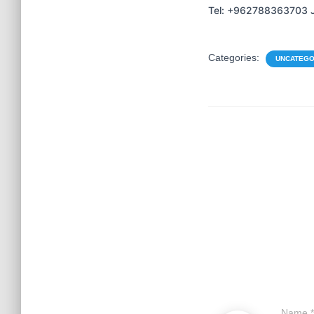
Tel: +962788363703 
Categories:
UNCATEGO
Name
*