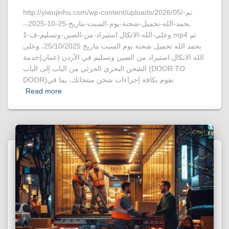
http://yiwujinhu.com/wp-content/uploads/2026/05/تم-
بحمد-الله-تحميل-شحنة-يوم-السبت-بتاريخ-25-10-2025،-
وعلى-الله-الاتكال.استيراد-من-الصين-وتسليم-ف-1.mp4 تم
بحمد الله تحميل شحنة يوم السبت بتاريخ 25/10/2025، وعلى
الله الاتكال.استيراد من الصين وتسليم في الأردن (عمان)خدمة
الشحن البحري الجزئي من الباب إلى الباب (DOOR TO
DOOR)نقوم بكافة إجراءات شحن منتجاتك، بما في
Read more