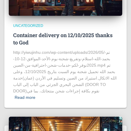
UNCATEGORIZED
Container delivery on 12/10/2025 thanks
to God
http://yiwujinhu.com/wp-content/uploads/2026/05/تم-
بحمد-الله-استلام-وتفريغ-شحنة-يوم-الأحد-الموافق-12-10-
2025نوفر-لكم-خدمات-شحن-احترافية-من-الصين.mp4 تم
بحمد الله تحميل شحنة يوم السبت بتاريخ 12/10/2025، وعلى
الله الاتكال.استيراد من الصين وتسليم في الأردن (عمان)خدمة
الشحن البحري الجزئي من الباب إلى الباب (DOOR TO
DOOR)نقوم بكافة إجراءات شحن منتجاتك، بما في
Read more