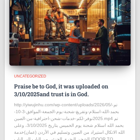
UNCATEGORIZED
Praise be to God, it was uploaded on
3/10/2025and trust is in God.
http://yiwujinhu.com/wp-content/uploads/2026/05/تم-
بحمد-الله-استلام-وتفريغ-شحنة-يوم-الجمعة-الموافق-3-10-
2025نوفر-لكم-خدمات-شحن-احترافية-من-الصين.mp4 تم
بحمد الله استلام شحنة يوم الخميس بتاريخ 3/10/2025، وعلى
الله الاتكال.استيراد من الصين وتسليم في الأردن (عمان)خدمة
الشحن البحري الجزئي من الباب إلى الباب (DOOR TO